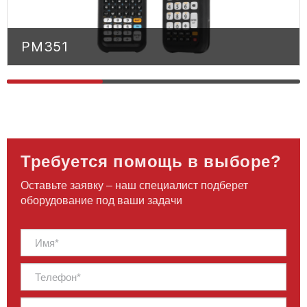
PM351
PM351
Требуется помощь в выборе?
Оставьте заявку – наш специалист подберет
оборудование под ваши задачи
ПЕРЕЙТИ