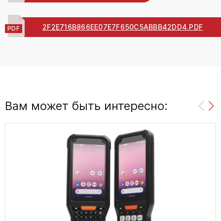
2F2E716B866EE07E7F650C5ABBB42DD4.PDF
Вам может быть интересно: