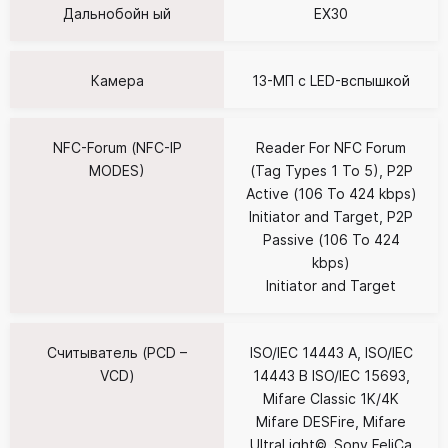
Дальнобойн ый
EX30
Камера
13-МП с LED-вспышкой
NFC-Forum (NFC-IP
Reader For NFC Forum
MODES)
(Tag Types 1 To 5), P2P
Active (106 To 424 kbps)
Initiator and Target, P2P
Passive (106 To 424
kbps)
Initiator and Target
Считыватель (PCD –
ISO/IEC 14443 A, ISO/IEC
VCD)
14443 B ISO/IEC 15693,
Mifare Classic 1K/4K
Mifare DESFire, Mifare
UltraLight©, Sony FeliCa