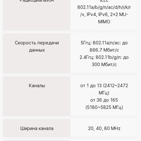
802.11a/b/g/n/ac/d/h/i/k/r
/v, IPv4, IPv6, 2x2 MU-
MIMO
Скорость передачи
5Ггц: 802.11a/n/ac: до
данных
866.7 Мбит/с
2.4Ггц: 802.11b/g/n: до
300 Мбит/с
Каналы
от 1 до 13 (2412~2472
МГц)
от 36 до 165
(5180~5825 МГц)
Ширина канала
20, 40, 80 MHz