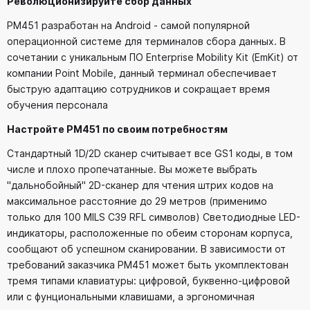
Революционизируйте сбор данных
PM451 разработан на Android - самой популярной
операционной системе для терминалов сбора данных. В
сочетании с уникальным ПО Enterprise Mobility Kit (EmKit) от
компании Point Mobile, данный терминал обеспечивает
быструю адаптацию сотрудников и сокращает время
обучения персонала
Настройте РМ451 по своим потребностям
Стандартный 1D/2D сканер считывает все GS1 коды, в том
числе и плохо пропечатанные. Вы можете выбрать
"дальнобойный" 2D-сканер для чтения штрих кодов на
максимальное расстояние до 29 метров (применимо
только для 100 MILS C39 RFL символов) Светодиодные LED-
индикаторы, расположенные по обеим сторонам корпуса,
сообщают об успешном сканировании. В зависимости от
требований заказчика РМ451 может быть укомплектован
тремя типами клавиатуры: цифровой, буквенно-цифровой
или с фунциональными клавишами, а эргономичная