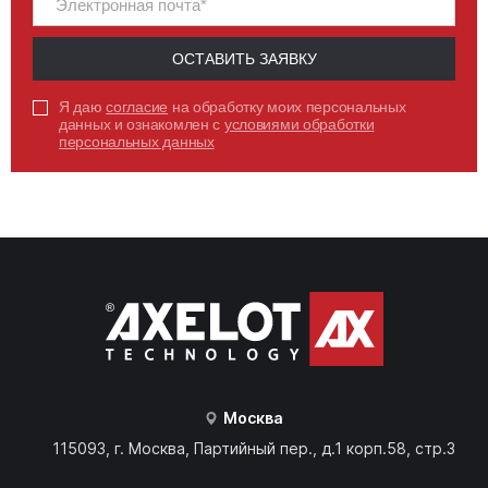
19
ОБЪЁМ СИСТЕМЫ ОХЛАЖДЕНИЯ (Л)
8.2
РАСХОД ТОПЛИВА ПРИ 75% МОЩНОСТИ, Л/Ч
ОСТАВИТЬ ЗАЯВКУ
9.4
РАСХОД ТОПЛИВА ПРИ 100% МОЩНОСТИ, Л/Ч
Я даю
согласие
на обработку моих персональных
данных и ознакомлен с
условиями обработки
ПЕРЕЙТИ
персональных данных
Москва
115093, г. Москва, Партийный пер., д.1 корп.58, стр.3