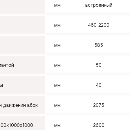
мм
встроенный
мм
460-2200
мм
585
мачтой
мм
50
ны
мм
40
и движении вбок
мм
2075
000х1000х1000
мм
2600