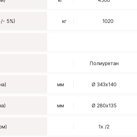
и)
кг
4500
/- 5%)
кг
1020
Полиуретан
на)
мм
Ø 343х140
на)
мм
Ø 280х135
ом)
1x /2