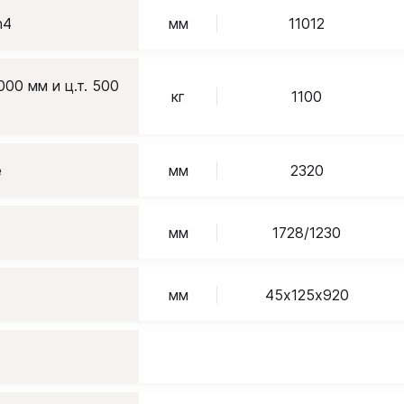
h4
мм
11012
00 мм и ц.т. 500
кг
1100
е
мм
2320
мм
1728/1230
мм
45х125х920