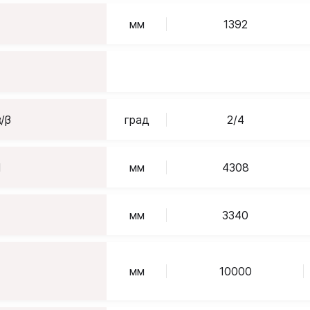
мм
1392
/β
град
2/4
1
мм
4308
мм
3340
мм
10000