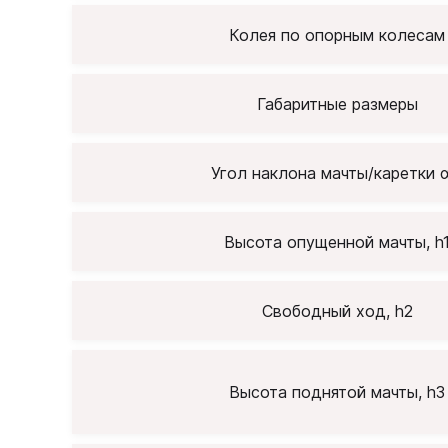
Колея по опорным колесам
Габаритные размеры
Угол наклона мачты/каретки α
Высота опущенной мачты, h
Свободный ход, h2
Высота поднятой мачты, h3