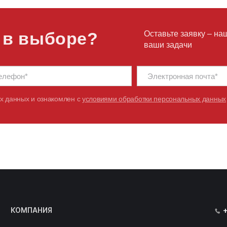
ТИП
ЫЙ
ПОВОДКОВЫЙ, СОПРОВОЖДАЕМЫЙ
УПРАВЛЕНИЯ
 в выборе?
Оставьте заявку – на
1 500 КГ
НОМИНАЛЬНАЯ ГРУЗОПОДЪЁМНОСТЬ
ваши задачи
600 ММ
РАССТОЯНИЕ ДО ЦЕНТРА ТЯЖЕСТИ
120 КГ
ВЕС (ВКЛЮЧАЯ БАТАРЕЮ)
105 ММ
МАКСИМАЛЬНАЯ ВЫСОТА ПОДЪЕМА
82 ММ
ВЫСОТА ПОСЛЕ ОПУСКАНИЯ ВИЛ
х данных и ознакомлен с
условиями обработки персональных данных
1 550 ММ
ОБЩАЯ ДЛИНА
695/590 ММ
ОБЩАЯ ШИРИНА
685/560 ММ
ВНЕШНЯЯ ШИРИНА ВИЛ
ШИРИНА РАБОЧЕГО ПРОХОДА
2 160 ММ
(ПОДДОН ДЛИНОЙ 1000 × ШИРИНОЙ
1200)
ШИРИНА РАБОЧЕГО ПРОХОДА
2 025 ММ
(ПОДДОН ШИРИНОЙ 800 X ДЛИНОЙ
1200)
КОМПАНИЯ
1 360 ММ
РАДИУС ПОВОРОТА