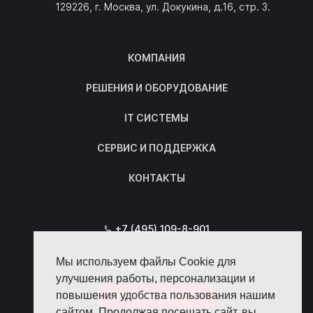
129226, г. Москва, ул. Докукина, д.16, стр. 3.
КОМПАНИЯ
РЕШЕНИЯ И ОБОРУДОВАНИЕ
IT СИСТЕМЫ
СЕРВИС И ПОДДЕРЖКА
КОНТАКТЫ
+7 (495) 109-8-901
Мы используем файлы Cookie для
info@axelot-tech.ru
улучшения работы, персонализации и
повышения удобства пользования нашим
Отправить запрос
сайтом. Продолжая посещать сайт, вы