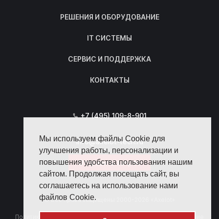
РЕШЕНИЯ И ОБОРУДОВАНИЕ
IT СИСТЕМЫ
СЕРВИС И ПОДДЕРЖКА
КОНТАКТЫ
+7 (495) 109-8-901
Мы используем файлы Cookie для
info@axelot-tech.ru
улучшения работы, персонализации и
повышения удобства пользования нашим
Отправить запрос
сайтом. Продолжая посещать сайт, вы
соглашаетесь на использование нами
файлов Cookie.
© Все права защищены 2000-2026 «Axelot»
Политика конфиденциальности
Пользовательское соглашение