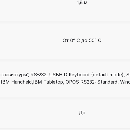
1,8 м
От 0° C до 50° C
клавиатуры”, RS-232, USBHID Keyboard (default mode), 
(IBM Handheld,IBM Tabletop, OPOS RS232: Standard, Wincor N
Да