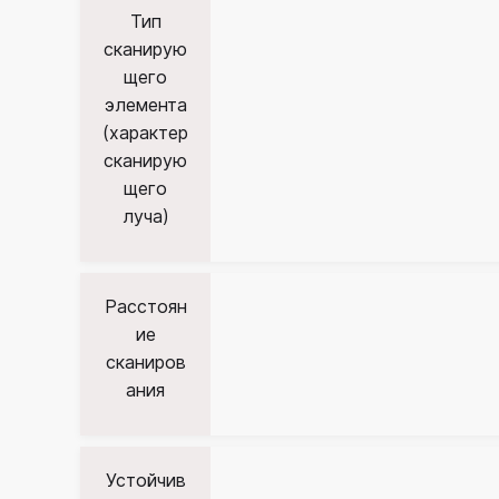
Тип
сканирую
щего
элемента
(характер
сканирую
щего
луча)
Расстоян
ие
сканиров
ания
Устойчив