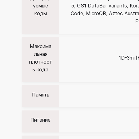
уемые
5, GS1 DataBar variants, Ko
коды
Code, MicroQR, Aztec Austra
P
Максима
льная
1D-3mil
плотност
ь кода
Память
Питание