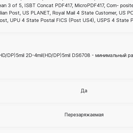
rean 3 of 5, ISBT Concat PDF417, MicroPDF417, Com- posit
lian Post, US PLANET, Royal Mail 4 State Customer, US P
ost, UPU 4 State Postal FICS (Post US4), USPS 4 State P
(HD/DP)5mil 2D-4mil(HD/DP)5mil DS6708 - минимальный раз
Да
Перезаряжаемая