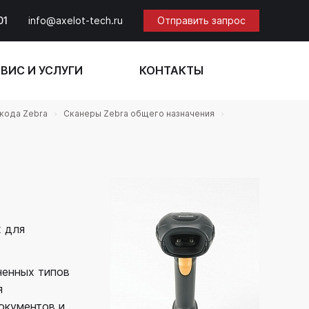
01
info@axelot-tech.ru
Отправить запрос
ВИС И УСЛУГИ
КОНТАКТЫ
кода Zebra
Сканеры Zebra общего назначения
 для
ненных типов
я
окументов и