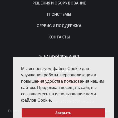
РЕШЕНИЯ И ОБОРУДОВАНИЕ
IT СИСТЕМЫ
СЕРВИС И ПОДДЕРЖКА
КОНТАКТЫ
+7 (495) 109-8-901
Мы используем файлы Cookie для
info@axelot-tech.ru
улучшения работы, персонализации и
повышения удобства пользования нашим
Отправить запрос
сайтом. Продолжая посещать сайт, вы
соглашаетесь на использование нами
файлов Cookie.
© Все права защищены 2000-2026 «Axelot»
Политика конфиденциальности
Пользовательское соглашение
Закрыть