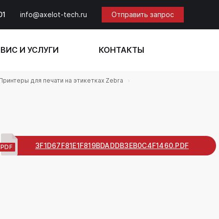
01
info@axelot-tech.ru
Отправить запрос
ВИС И УСЛУГИ
КОНТАКТЫ
Принтеры для печати на этикетках Zebra
3F1D67F81E1F819BDADDB3EB0C4F1460.PDF