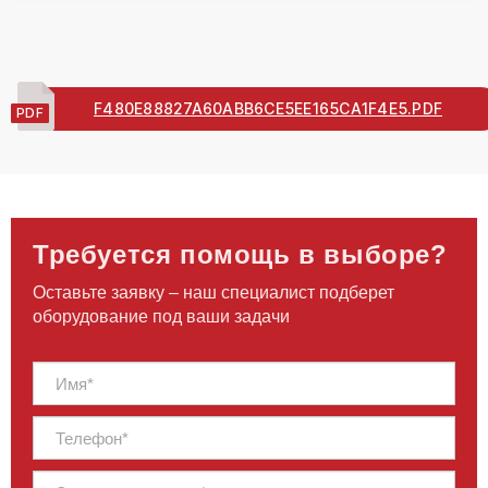
F480E88827A60ABB6CE5EE165CA1F4E5.PDF
Требуется помощь в выборе?
Оставьте заявку – наш специалист подберет
оборудование под ваши задачи