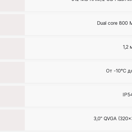
Dual core 800
1,2 
От -10°C д
IP5
3,0'' QVGA (320