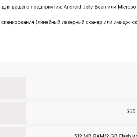
ля вашего предприятия: Android Jelly Bean или Microso
канирования (линейный лазерный сканер или имидж-скан
365 
512 MB RAM/2 GB Flash и