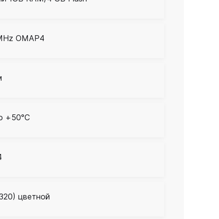
 MHz OMAP4
м
о +50°C
4
x320) цветной