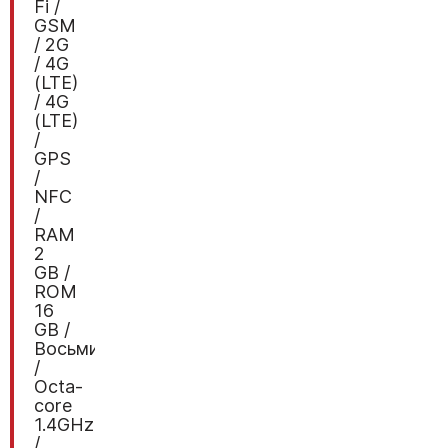
Fi /
GSM
/ 2G
/ 4G
(LTE)
/ 4G
(LTE)
/
GPS
/
NFC
/
RAM
2
GB /
ROM
16
GB /
Восьмиядерный
/
Octa-
core
1.4GHz
/