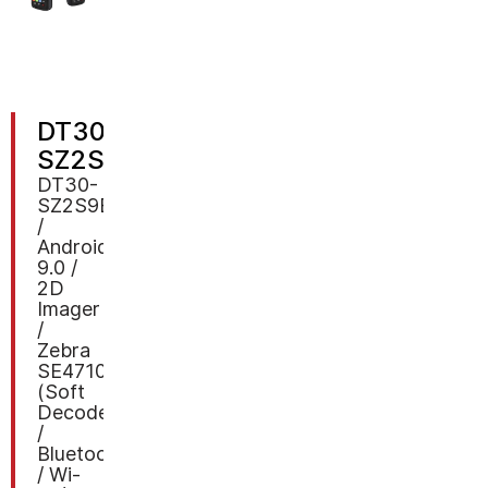
DT30-
SZ2S9E4000
DT30-
SZ2S9E4000
/
Android
9.0 /
2D
Imager
/
Zebra
SE4710
(Soft
Decode)
/
Bluetooth
/ Wi-