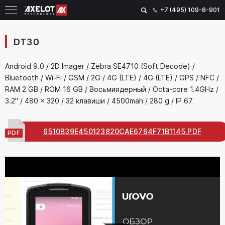
+7 (495) 109-8-901
DT30
Android 9.0 / 2D Imager / Zebra SE4710 (Soft Decode) /
Bluetooth / Wi-Fi / GSM / 2G / 4G (LTE) / 4G (LTE) / GPS / NFC /
RAM 2 GB / ROM 16 GB / Восьмиядерный / Octa-core 1.4GHz /
3.2" / 480 x 320 / 32 клавиши / 4500mah / 280 g / IP 67
6510B39E450123820CAE6764F71B1145.PDF