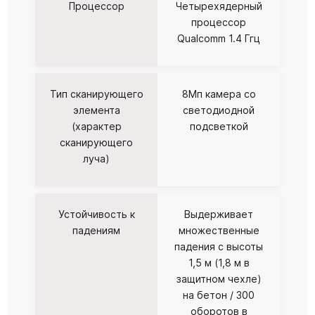
Процессор
Четырехядерный
процессор
Qualcomm 1.4 Ггц
Тип сканирующего
8Мп камера со
элемента
светодиодной
(характер
подсветкой
сканирующего
луча)
Устойчивость к
Выдерживает
падениям
множественные
падения с высоты
1,5 м (1,8 м в
защитном чехле)
на бетон / 300
оборотов в