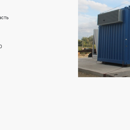
сть
0