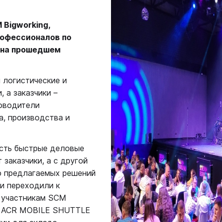
 Bigworking,
рофессионалов по
 на прошедшем
 логистические и
 а заказчики –
ководители
а, производства и
есть быстрые деловые
 заказчики, а с другой
ю предлагаемых решений
и переходили к
 участникам SCM
ми ACR MOBILE SHUTTLE